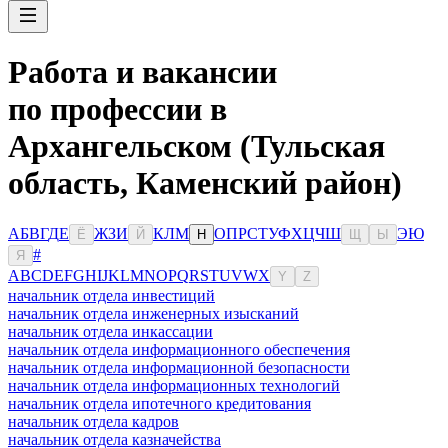
Работа и вакансии
по профессии в
Архангельском (Тульская
область, Каменский район)
А
Б
В
Г
Д
Е
Ж
З
И
К
Л
М
О
П
Р
С
Т
У
Ф
Х
Ц
Ч
Ш
Э
Ю
Ё
Й
Н
Щ
Ы
#
Я
A
B
C
D
E
F
G
H
I
J
K
L
M
N
O
P
Q
R
S
T
U
V
W
X
Y
Z
начальник отдела инвестиций
начальник отдела инженерных изысканий
начальник отдела инкассации
начальник отдела информационного обеспечения
начальник отдела информационной безопасности
начальник отдела информационных технологий
начальник отдела ипотечного кредитования
начальник отдела кадров
начальник отдела казначейства