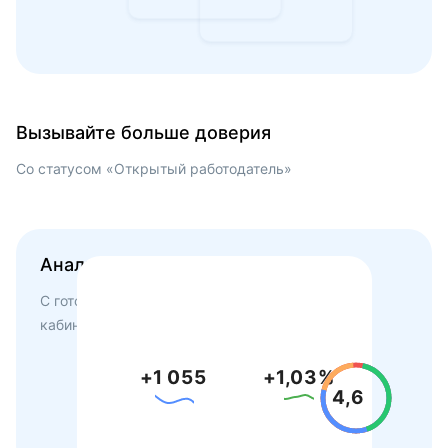
Вызывайте больше доверия
Со статусом «Открытый работодатель»
Анализируйте обратную связь
С готовыми отчётами и статистикой в личном
кабинете
Dream Job
+
1 053
+
1,04
%
4,8