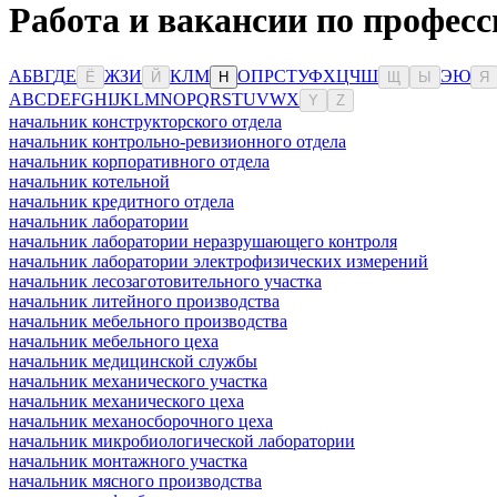
Работа и вакансии по професс
А
Б
В
Г
Д
Е
Ж
З
И
К
Л
М
О
П
Р
С
Т
У
Ф
Х
Ц
Ч
Ш
Э
Ю
Ё
Й
Н
Щ
Ы
Я
A
B
C
D
E
F
G
H
I
J
K
L
M
N
O
P
Q
R
S
T
U
V
W
X
Y
Z
начальник конструкторского отдела
начальник контрольно-ревизионного отдела
начальник корпоративного отдела
начальник котельной
начальник кредитного отдела
начальник лаборатории
начальник лаборатории неразрушающего контроля
начальник лаборатории электрофизических измерений
начальник лесозаготовительного участка
начальник литейного производства
начальник мебельного производства
начальник мебельного цеха
начальник медицинской службы
начальник механического участка
начальник механического цеха
начальник механосборочного цеха
начальник микробиологической лаборатории
начальник монтажного участка
начальник мясного производства