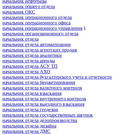
начальник нефтебазы
начальник общего отдела
начальник ОКС
начальник операционного отдела
начальник операционного офиса
начальник операционного управления
1
начальник организационного отдела
начальник отдела
начальник отдела автоматизации
начальник отдела агентских продаж
начальник отдела аналитики
начальник отдела аренды
начальник отдела АСУ ТП
начальник отдела АХО
начальник отдела бухгалтерского учета и отчетности
начальник отдела бюджетирования
начальник отдела валютного контроля
начальник отдела взыскания
начальник отдела внутреннего контроля
начальник отдела выездного взыскания
начальник отдела геодезии
начальник отдела государственных закупок
начальник отдела делопроизводства
начальник отдела дизайна
начальник отдела ДМС