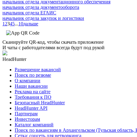
начальник отдела документационного обеспечения
начальник отдела документооборота
начальник отдела ЕГАИС
начальник отдела закупок и логистики
1
2
3
4
5
...
10
дальше
Сканируйте QR-код, чтобы скачать приложение
И чаты с работодателями всегда будут под рукой
HeadHunter
Размещение вакансий
Поиск по резюме
О компании
Наши вакансии
Реклама на сайте
Требования к ПО
Безопасный HeadHunter
HeadHunter API
Партнерам
Инвесторам
Каталог компаний
Поиск по вакансиям в Архангельском (Тульская область,
Сетка: соцсеть для нетворкинга