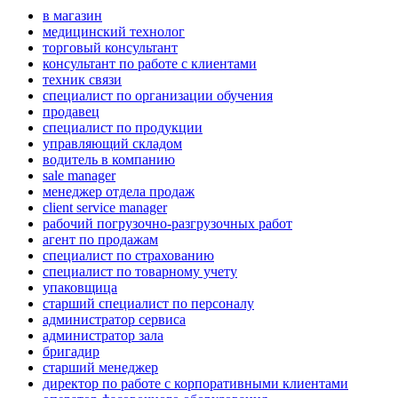
в магазин
медицинский технолог
торговый консультант
консультант по работе с клиентами
техник связи
специалист по организации обучения
продавец
специалист по продукции
управляющий складом
водитель в компанию
sale manager
менеджер отдела продаж
client service manager
рабочий погрузочно-разгрузочных работ
агент по продажам
специалист по страхованию
специалист по товарному учету
упаковщица
старший специалист по персоналу
администратор сервиса
администратор зала
бригадир
старший менеджер
директор по работе с корпоративными клиентами