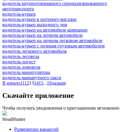
водитель крупнотоннажного специализированного
автотранспорта
водитель-курьер
водитель-курьер в интернет-магазин
водитель-курьер выходного дня
водитель-курьер на автомобиле компании
водитель-курьер на личном автомобиле
водитель-курьер на личном легковом автомобиле
водитель-курьер с личным грузовым автомобилем
водитель легкового автомобиля
водитель лесовоза
водитель-логист
водитель ломовоза
водитель манипулятора
водитель маршрутного такси
В начало
11
12
13
14
15
...
19
дальше
Скачайте приложение
Чтобы получать уведомления о приглашениях мгновенно
HeadHunter
Размещение вакансий