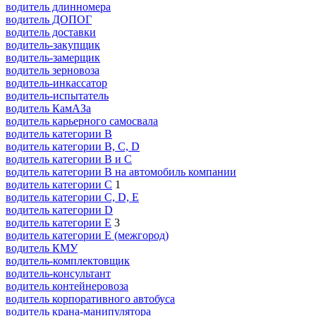
водитель длинномера
водитель ДОПОГ
водитель доставки
водитель-закупщик
водитель-замерщик
водитель зерновоза
водитель-инкассатор
водитель-испытатель
водитель КамАЗа
водитель карьерного самосвала
водитель категории B
водитель категории B, C, D
водитель категории B и C
водитель категории B на автомобиль компании
водитель категории C
1
водитель категории C, D, E
водитель категории D
водитель категории E
3
водитель категории E (межгород)
водитель КМУ
водитель-комплектовщик
водитель-консультант
водитель контейнеровоза
водитель корпоративного автобуса
водитель крана-манипулятора