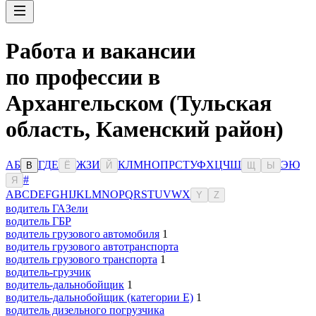
Работа и вакансии
по профессии в
Архангельском (Тульская
область, Каменский район)
А
Б
Г
Д
Е
Ж
З
И
К
Л
М
Н
О
П
Р
С
Т
У
Ф
Х
Ц
Ч
Ш
Э
Ю
В
Ё
Й
Щ
Ы
#
Я
A
B
C
D
E
F
G
H
I
J
K
L
M
N
O
P
Q
R
S
T
U
V
W
X
Y
Z
водитель ГАЗели
водитель ГБР
водитель грузового автомобиля
1
водитель грузового автотранспорта
водитель грузового транспорта
1
водитель-грузчик
водитель-дальнобойщик
1
водитель-дальнобойщик (категории Е)
1
водитель дизельного погрузчика