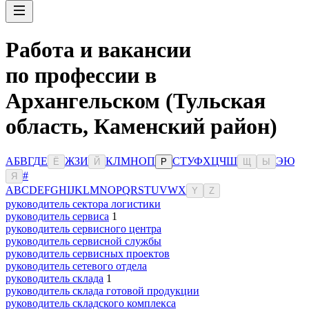
Работа и вакансии
по профессии в
Архангельском (Тульская
область, Каменский район)
А
Б
В
Г
Д
Е
Ж
З
И
К
Л
М
Н
О
П
С
Т
У
Ф
Х
Ц
Ч
Ш
Э
Ю
Ё
Й
Р
Щ
Ы
#
Я
A
B
C
D
E
F
G
H
I
J
K
L
M
N
O
P
Q
R
S
T
U
V
W
X
Y
Z
руководитель сектора логистики
руководитель сервиса
1
руководитель сервисного центра
руководитель сервисной службы
руководитель сервисных проектов
руководитель сетевого отдела
руководитель склада
1
руководитель склада готовой продукции
руководитель складского комплекса