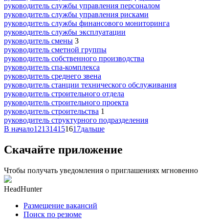
руководитель службы управления персоналом
руководитель службы управления рисками
руководитель службы финансового мониторинга
руководитель службы эксплуатации
руководитель смены
3
руководитель сметной группы
руководитель собственного производства
руководитель спа-комплекса
руководитель среднего звена
руководитель станции технического обслуживания
руководитель строительного отдела
руководитель строительного проекта
руководитель строительства
1
руководитель структурного подразделения
В начало
12
13
14
15
16
17
дальше
Скачайте приложение
Чтобы получать уведомления о приглашениях мгновенно
HeadHunter
Размещение вакансий
Поиск по резюме