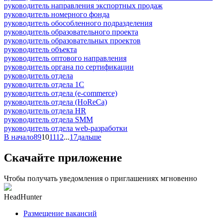
руководитель направления экспортных продаж
руководитель номерного фонда
руководитель обособленного подразделения
руководитель образовательного проекта
руководитель образовательных проектов
руководитель объекта
руководитель оптового направления
руководитель органа по сертификации
руководитель отдела
руководитель отдела 1С
руководитель отдела (e-commerce)
руководитель отдела (HoReCa)
руководитель отдела HR
руководитель отдела SMM
руководитель отдела web-разработки
В начало
8
9
10
11
12
...
17
дальше
Скачайте приложение
Чтобы получать уведомления о приглашениях мгновенно
HeadHunter
Размещение вакансий