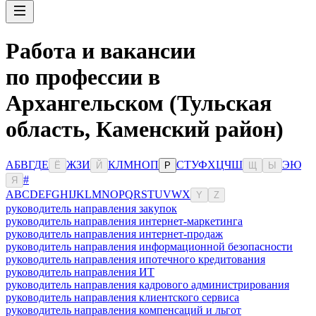
Работа и вакансии
по профессии в
Архангельском (Тульская
область, Каменский район)
А
Б
В
Г
Д
Е
Ж
З
И
К
Л
М
Н
О
П
С
Т
У
Ф
Х
Ц
Ч
Ш
Э
Ю
Ё
Й
Р
Щ
Ы
#
Я
A
B
C
D
E
F
G
H
I
J
K
L
M
N
O
P
Q
R
S
T
U
V
W
X
Y
Z
руководитель направления закупок
руководитель направления интернет-маркетинга
руководитель направления интернет-продаж
руководитель направления информационной безопасности
руководитель направления ипотечного кредитования
руководитель направления ИТ
руководитель направления кадрового администрирования
руководитель направления клиентского сервиса
руководитель направления компенсаций и льгот