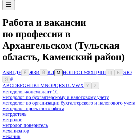
Работа и вакансии
по профессии в
Архангельском (Тульская
область, Каменский район)
А
Б
В
Г
Д
Е
Ж
З
И
К
Л
Н
О
П
Р
С
Т
У
Ф
Х
Ц
Ч
Ш
Э
Ю
Ё
Й
М
Щ
Ы
#
Я
A
B
C
D
E
F
G
H
I
J
K
L
M
N
O
P
Q
R
S
T
U
V
W
X
Y
Z
методолог-консультант 1С
методолог по бухгалтерскому и налоговому учету
методолог по организации бухгалтерского и налогового учета
методолог проектного офиса
метрдотель
метролог
метролог-поверитель
механизатор
механик