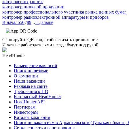
контролер-охранник
контролер пищевой продукции
контролер профессионального участника рынка ценных бумаг
контролер радиоэлектронной аппаратуры и приборов
В начало
5
6
7
8
9
...
11
дальше
Сканируйте QR-код, чтобы скачать приложение
И чаты с работодателями всегда будут под рукой
HeadHunter
Размещение вакансий
Поиск по резюме
О компании
Наши вакансии
Реклама на сайте
Требования к ПО
Безопасный HeadHunter
HeadHunter API
Партнерам
Инвесторам
Каталог компаний
Поиск по вакансиям в Архангельском (Тульская область,
Сетка: соцсеть для нетворкинга