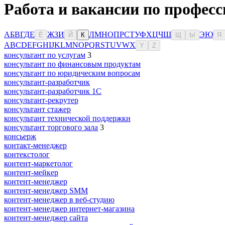
Работа и вакансии по професс
А
Б
В
Г
Д
Е
Ж
З
И
Л
М
Н
О
П
Р
С
Т
У
Ф
Х
Ц
Ч
Ш
Э
Ю
Ё
Й
К
Щ
Ы
Я
A
B
C
D
E
F
G
H
I
J
K
L
M
N
O
P
Q
R
S
T
U
V
W
X
Y
Z
консультант по услугам
3
консультант по финансовым продуктам
консультант по юридическим вопросам
консультант-разработчик
консультант-разработчик 1С
консультант-рекрутер
консультант стажер
консультант технической поддержки
консультант торгового зала
3
консьерж
контакт-менеджер
контекстолог
контент-маркетолог
контент-мейкер
контент-менеджер
контент-менеджер SMM
контент-менеджер в веб-студию
контент-менеджер интернет-магазина
контент-менеджер сайта