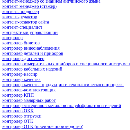
контент-менеджер со знанием английского языка
контент-менеджер (стажер)
контент-продюсер
контент-редактор
контент-редактор сайта
контент-специалист
контрактный управляющий
контролер
контролер билетов
контролер видеонаблюдения
контролер деталей и приборов
контролер-диспетчер
контролер измерительных приборов и специального инструмен
контролер кабельных изделий
контролер-кассир
контролер качества
контролер качества продукции и технологического процесса
контролер-комплектовщик
контролер КПП
контролер малярных работ
контролер материалов металлов полуфабрикатов и изделий
контролер ОКК
контролер отгрузки
контролер ОТК
контролер ОТК (швейное производство)