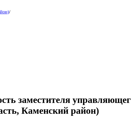
айон)
/
ость заместителя управляющег
асть, Каменский район)