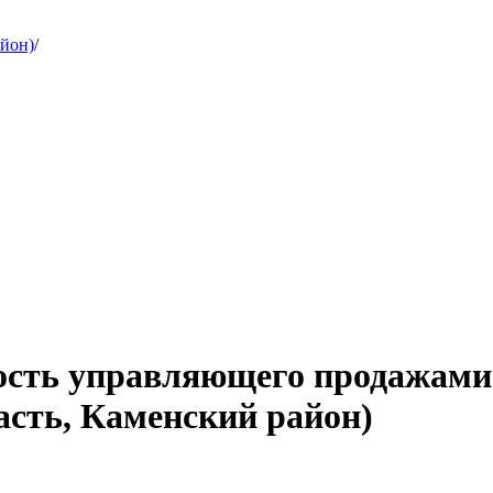
айон)
/
ость управляющего продажами
асть, Каменский район)