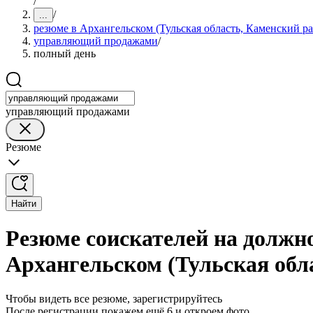
/
/
...
резюме в Архангельском (Тульская область, Каменский р
управляющий продажами
/
полный день
управляющий продажами
Резюме
Найти
Резюме соискателей на должн
Архангельском (Тульская обл
Чтобы видеть все резюме, зарегистрируйтесь
После регистрации покажем ещё 6 и откроем фото