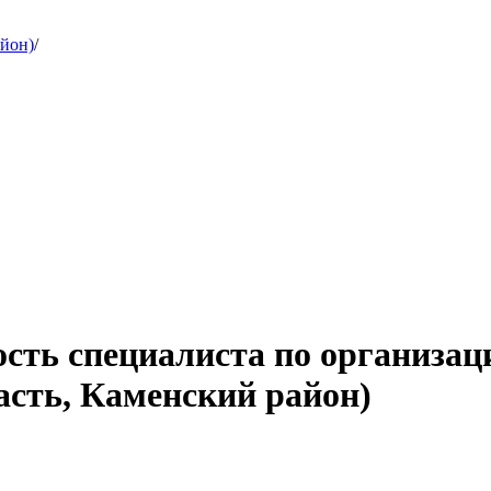
айон)
/
ость специалиста по организац
асть, Каменский район)