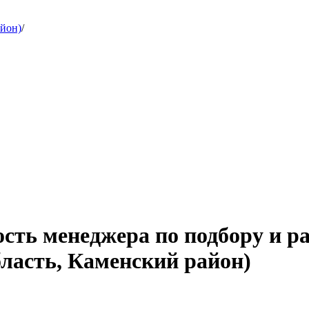
айон)
/
ость менеджера по подбору и 
бласть, Каменский район)