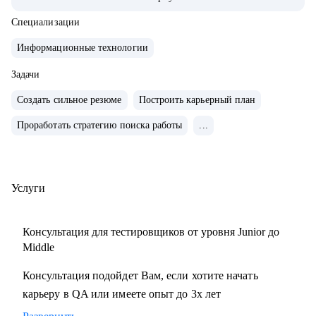
тестирования с командой 15+ человек
• Занималась ручным и автоматизированным
Специализации
тестированием различных продуктов (mobile, web и
Информационные технологии
desktop)
• Занимаюсь построением QA процессов и команды,
Задачи
развитием и интеграции QA в процесс разработки
Создать сильное резюме
Построить карьерный план
продукта
Проработать стратегию поиска работы
...
• Выстраиваю прикладные метрики, средства мониторинга
качества продуктов и не только
• Провела 100+ часов собеседований на позицию QA
manual, QA Auto
Услуги
• Ex-ментор SkyPro курс «Инженер по тестированию ПО»
• Сертифицированный тестировщик ISTQB
Консультация для тестировщиков от уровня Junior до
• Занимаюсь менторством с 2021 года
Middle
Консультация подойдет Вам, если хотите начать
С чем помогу:
карьеру в QA или имеете опыт до 3х лет
• Создание резюме
• Подготовка к собеседованию на различные позиции