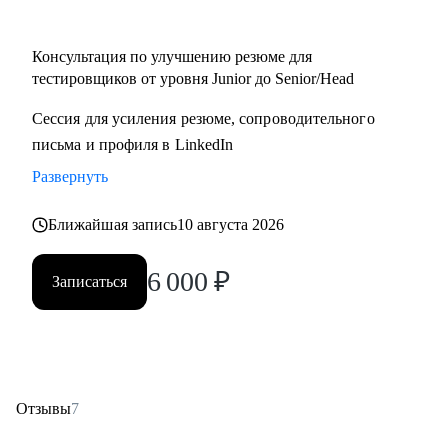
• Начинающий / Junior QA
• Middle/Senior QA
Консультация по улучшению резюме для
• QA Lead
тестировщиков от уровня Junior до Senior/Head
Сессия для усиления резюме, сопроводительного
письма и профиля в LinkedIn
Развернуть
Ближайшая запись
10 августа 2026
6 000
₽
Записаться
Отзывы
7