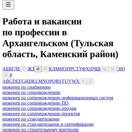
Работа и вакансии
по профессии в
Архангельском (Тульская
область, Каменский район)
А
Б
В
Г
Д
Е
Ж
З
К
Л
М
Н
О
П
Р
С
Т
У
Ф
Х
Ц
Ч
Ш
Э
Ю
Ё
И
Й
Щ
Ы
#
Я
A
B
C
D
E
F
G
H
I
J
K
L
M
N
O
P
Q
R
S
T
U
V
W
X
Y
Z
инженер по снабжению
инженер по сопровождению
инженер по сопровождению информационных систем
инженер по сопровождению ПО
инженер по сопровождению продаж
инженер по сопровождению проектов
инженер по стандартизации
инженер по стандартизации и сертификации
инженер по строительному контролю