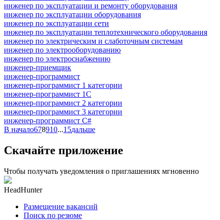
инженер по эксплуатации и ремонту оборудования
инженер по эксплуатации оборудования
инженер по эксплуатации сети
инженер по эксплуатации теплотехнического оборудования
инженер по электрическим и слаботочным системам
инженер по электрооборудованию
инженер по электроснабжению
инженер-приемщик
инженер-программист
инженер-программист 1 категории
инженер-программист 1С
инженер-программист 2 категории
инженер-программист 3 категории
инженер-программист C#
В начало
6
7
8
9
10
...
15
дальше
Скачайте приложение
Чтобы получать уведомления о приглашениях мгновенно
HeadHunter
Размещение вакансий
Поиск по резюме