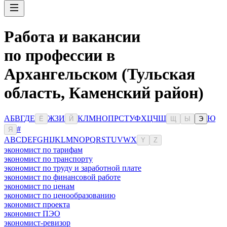
Работа и вакансии
по профессии в
Архангельском (Тульская
область, Каменский район)
А
Б
В
Г
Д
Е
Ж
З
И
К
Л
М
Н
О
П
Р
С
Т
У
Ф
Х
Ц
Ч
Ш
Ю
Ё
Й
Щ
Ы
Э
#
Я
A
B
C
D
E
F
G
H
I
J
K
L
M
N
O
P
Q
R
S
T
U
V
W
X
Y
Z
экономист по тарифам
экономист по транспорту
экономист по труду и заработной плате
экономист по финансовой работе
экономист по ценам
экономист по ценообразованию
экономист проекта
экономист ПЭО
экономист-ревизор