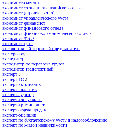
экономист-сметчик
экономист со знанием английского языка
экономист (строительство)
экономист управленческого учета
экономист-финансист
экономист финансового отдела
экономист финансово-экономического отдела
экономист ФЭО
экономист цеха
эксклюзивный торговый представитель
экскурсовод
экспедитор
экспедитор по перевозке грузов
экспедитор транспортный
эксперт
8
эксперт 1С
2
эксперт-автотехник
эксперт-аналитик
эксперт-аудитор
эксперт-консультант
эксперт-криминалист
эксперт отдела продаж
эксперт-оценщик
эксперт по бухгалтерскому учету и налогообложению
эксперт по жилой недвижимости