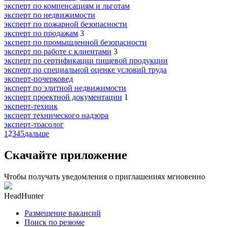
эксперт по компенсациям и льготам
эксперт по недвижимости
эксперт по пожарной безопасности
эксперт по продажам
3
эксперт по промышленной безопасности
эксперт по работе с клиентами
3
эксперт по сертификации пищевой продукции
эксперт по специальной оценке условий труда
эксперт-почерковед
эксперт по элитной недвижимости
эксперт проектной документации
1
эксперт-техник
эксперт технического надзора
эксперт-трасолог
1
2
3
4
5
дальше
Скачайте приложение
Чтобы получать уведомления о приглашениях мгновенно
HeadHunter
Размещение вакансий
Поиск по резюме