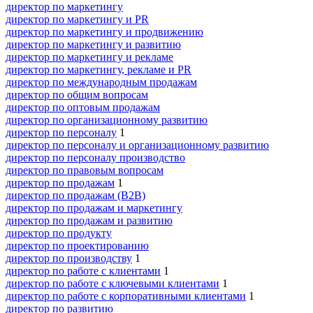
директор по маркетингу
директор по маркетингу и PR
директор по маркетингу и продвижению
директор по маркетингу и развитию
директор по маркетингу и рекламе
директор по маркетингу, рекламе и PR
директор по международным продажам
директор по общим вопросам
директор по оптовым продажам
директор по организационному развитию
директор по персоналу
1
директор по персоналу и организационному развитию
директор по персоналу производство
директор по правовым вопросам
директор по продажам
1
директор по продажам (B2B)
директор по продажам и маркетингу
директор по продажам и развитию
директор по продукту
директор по проектированию
директор по производству
1
директор по работе с клиентами
1
директор по работе с ключевыми клиентами
1
директор по работе с корпоративными клиентами
1
директор по развитию