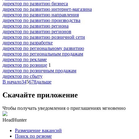
директор по развитию бизнеса
директор по развитию интернет-магазина
директор по развитию направления
директор по развитию производства
директор по развитию региона
директор по развитию регионов
директор по развитию розничной сети
директор по разработке
директор по региональному развитию
директор по региональным продажам
директор по рекламе
директор по рознице
1
директор по розничным продажам
директор по сбыту
В начало
3
4
5
6
7
8
дальше
Скачайте приложение
Чтобы получать уведомления о приглашениях мгновенно
HeadHunter
Размещение вакансий
Поиск по резюме