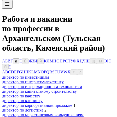
Работа и вакансии
по профессии в
Архангельском (Тульская
область, Каменский район)
А
Б
В
Г
Е
Ж
З
И
К
Л
М
Н
О
П
Р
С
Т
У
Ф
Х
Ц
Ч
Ш
Э
Ю
Д
Ё
Й
Щ
Ы
#
Я
A
B
C
D
E
F
G
H
I
J
K
L
M
N
O
P
Q
R
S
T
U
V
W
X
Y
Z
директор по инвестициям
директор по интернет-маркетингу
директор по информационным технологиям
директор по капитальному строительству
директор по качеству
директор по клинингу
директор по корпоративным продажам
1
директор по логистике
2
директор по маркетинговым коммуникациям