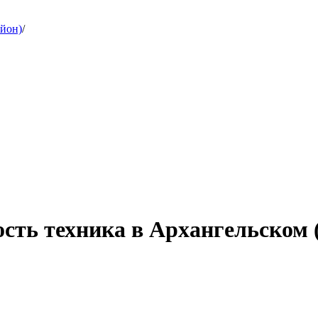
айон)
/
ость техника в Архангельском 