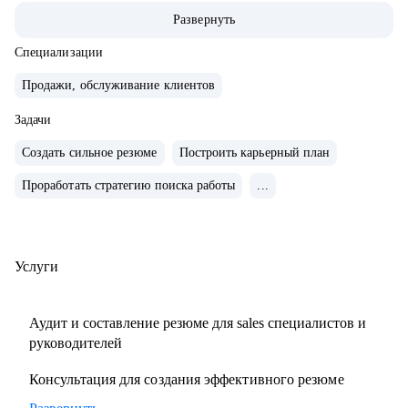
команды.
Развернуть
• Провел 500+ собеседований на позиции sales-менеджеров
и руководителей.
Специализации
• 2000+ проведенных собеседований
Продажи, обслуживание клиентов
• 500+ продающих резюме и сопроводительных писем
Задачи
• 300+ карьерных консультаций
Создать сильное резюме
Построить карьерный план
С чем помогу:
Проработать стратегию поиска работы
...
• Составить резюме и оцифровать ключевые достижения.
• Подготовиться к собеседованию с ЛПР.
• Проанализировать текущий карьерный трек и дать
рекомендации.
Услуги
• Сформировать/адаптировать карьерный трек для
достижения карьерной цели;.
Аудит и составление резюме для sales специалистов и
• Выстроить эффективное управление командой (прямой
руководителей
или функциональной);.
Консультация для создания эффективного резюме
• Подготовиться к полугодовому/ годовому ревью и
переговорам с руководителем.