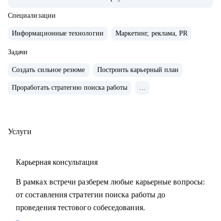
• Внедряю использование данных, как продукт.
• Провел более 700 консультаций на карьерные и
Специализации
менеджерские темы.
Информационные технологии
Маркетинг, реклама, PR
• Вместе с подопечными составили более 300 резюме для
РФ и Европы.
Задачи
• Мои клиенты нашли работу в Авито, Яндекс, Ozon,
Создать сильное резюме
Построить карьерный план
Revolut, Nvidia, Simple Club и др.
Проработать стратегию поиска работы
...
С чем помогу:
• с подготовкой к найму в зарубежную и российскую
команду
Услуги
• с переходом в IT, профориентацией и выстраиванием
карьерного плана
Карьерная консультация
• консультирую команды для развития бизнесов
• с подготовкой к техническим собеседованиям.
В рамках встречи разберем любые карьерные вопросы:
от составления стратегии поиска работы до
Кому могу помочь:
проведения тестового собеседования.
• проконсультирую проджект менеджеров, продакт