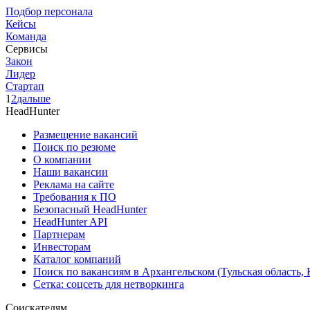
Подбор персонала
Кейсы
Команда
Сервисы
Закон
Лидер
Стартап
1
2
дальше
HeadHunter
Размещение вакансий
Поиск по резюме
О компании
Наши вакансии
Реклама на сайте
Требования к ПО
Безопасный HeadHunter
HeadHunter API
Партнерам
Инвесторам
Каталог компаний
Поиск по вакансиям в Архангельском (Тульская область,
Сетка: соцсеть для нетворкинга
Соискателям