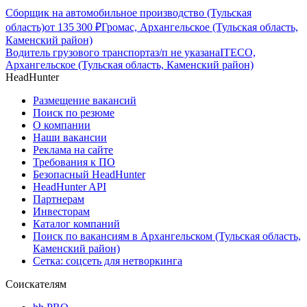
Сборщик на автомобильное производство (Тульская
область)
от
135 300
₽
Громас, Архангельское (Тульская область,
Каменский район)
Водитель грузового транспорта
з/п не указана
ITECO,
Архангельское (Тульская область, Каменский район)
HeadHunter
Размещение вакансий
Поиск по резюме
О компании
Наши вакансии
Реклама на сайте
Требования к ПО
Безопасный HeadHunter
HeadHunter API
Партнерам
Инвесторам
Каталог компаний
Поиск по вакансиям в Архангельском (Тульская область,
Каменский район)
Сетка: соцсеть для нетворкинга
Соискателям