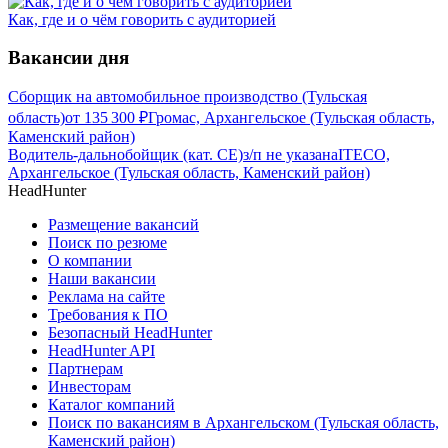
Как, где и о чём говорить с аудиторией
Вакансии дня
Сборщик на автомобильное производство (Тульская
область)
от
135 300
₽
Громас, Архангельское (Тульская область,
Каменский район)
Водитель-дальнобойщик (кат. CE)
з/п не указана
ITECO,
Архангельское (Тульская область, Каменский район)
HeadHunter
Размещение вакансий
Поиск по резюме
О компании
Наши вакансии
Реклама на сайте
Требования к ПО
Безопасный HeadHunter
HeadHunter API
Партнерам
Инвесторам
Каталог компаний
Поиск по вакансиям в Архангельском (Тульская область,
Каменский район)