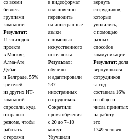
со всеми
в видеоформат
вернуть
бизнес-
и мгновенно
сотрудников,
группами
переводить
которые
компании
на иностранные
уволились,
Результат:
языки
с помощью
11 эпизодов
с помощью
разных
проекта
искусственного
способов
в Москве,
интеллекта
коммуникации
Алма-Ате,
Результат:
Результат:
доля
Дубае
обучили
вернувшихся
и Белграде. 55%
и адаптировали
сотрудников
зрителей
537
за год
из других ИТ-
иностранных
составила 16%
компаний
сотрудников.
от общего
спросили, куда
Сократили
числа принятых
отправить
время обучения
на работу —
резюме, чтобы
с 20 до 7–10
это
работать
минут.
1749 человек
с героями
Улучшили