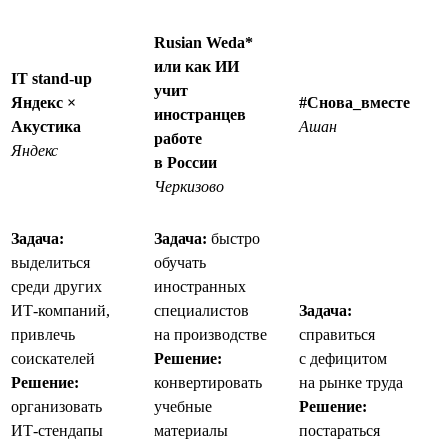
Rusian Weda*
или как ИИ
IT stand-up
учит
Яндекс ×
#Снова_вместе
иностранцев
Акустика
Ашан
работе
Яндекс
в России
Черкизово
Задача:
Задача:
быстро
выделиться
обучать
среди других
иностранных
ИТ-компаний,
специалистов
Задача:
привлечь
на производстве
справиться
соискателей
Решение:
с дефицитом
Решение:
конвертировать
на рынке труда
организовать
учебные
Решение:
ИТ-стендапы
материалы
постараться