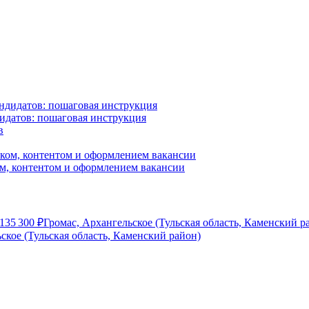
идатов: пошаговая инструкция
ом, контентом и оформлением вакансии
135 300
₽
Громас, Архангельское (Тульская область, Каменский р
кое (Тульская область, Каменский район)