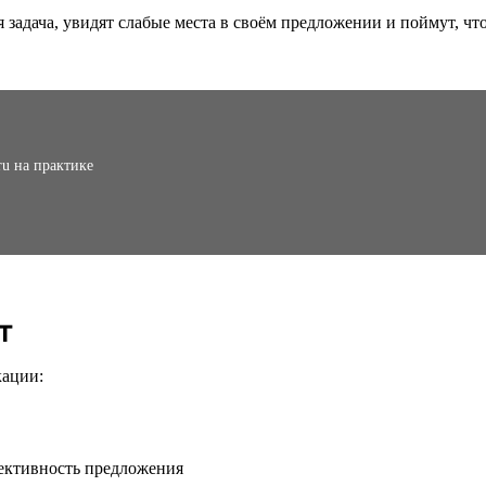
я задача, увидят слабые места в своём предложении и поймут, чт
ru на практике
т
кации: