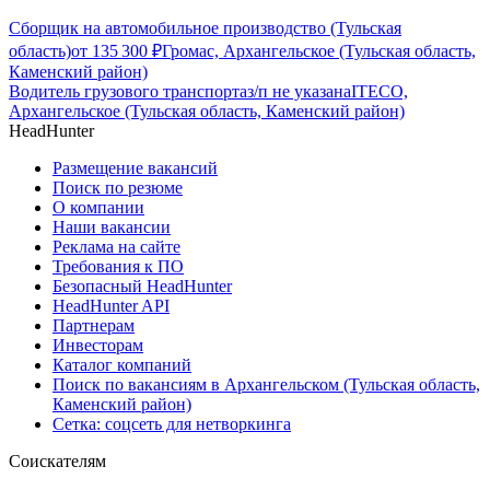
Сборщик на автомобильное производство (Тульская
область)
от
135 300
₽
Громас, Архангельское (Тульская область,
Каменский район)
Водитель грузового транспорта
з/п не указана
ITECO,
Архангельское (Тульская область, Каменский район)
HeadHunter
Размещение вакансий
Поиск по резюме
О компании
Наши вакансии
Реклама на сайте
Требования к ПО
Безопасный HeadHunter
HeadHunter API
Партнерам
Инвесторам
Каталог компаний
Поиск по вакансиям в Архангельском (Тульская область,
Каменский район)
Сетка: соцсеть для нетворкинга
Соискателям