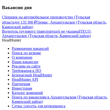
Вакансии дня
Сборщик на автомобильное производство (Тульская
область)
от
135 300
₽
Громас, Архангельское (Тульская область,
Каменский район)
Водитель грузового транспорта
з/п не указана
ITECO,
Архангельское (Тульская область, Каменский район)
HeadHunter
Размещение вакансий
Поиск по резюме
О компании
Наши вакансии
Реклама на сайте
Требования к ПО
Безопасный HeadHunter
HeadHunter API
Партнерам
Инвесторам
Каталог компаний
Поиск по вакансиям в Архангельском (Тульская область,
Каменский район)
Сетка: соцсеть для нетворкинга