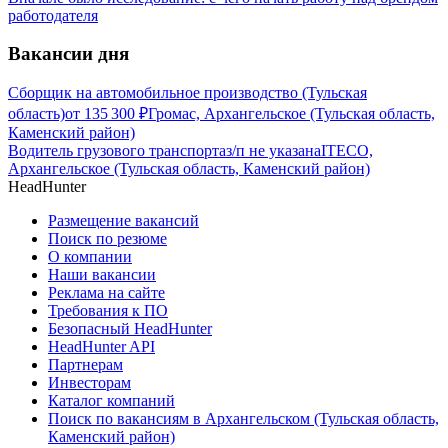
работодателя
Вакансии дня
Сборщик на автомобильное производство (Тульская
область)
от
135 300
₽
Громас, Архангельское (Тульская область,
Каменский район)
Водитель грузового транспорта
з/п не указана
ITECO,
Архангельское (Тульская область, Каменский район)
HeadHunter
Размещение вакансий
Поиск по резюме
О компании
Наши вакансии
Реклама на сайте
Требования к ПО
Безопасный HeadHunter
HeadHunter API
Партнерам
Инвесторам
Каталог компаний
Поиск по вакансиям в Архангельском (Тульская область,
Каменский район)