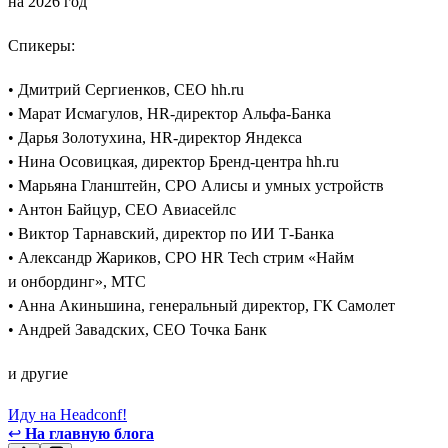
на 2026 год
Спикеры:
• Дмитрий Сергиенков, CEO hh.ru
• Марат Исмагулов, HR-директор Альфа-Банка
• Дарья Золотухина, HR-директор Яндекса
• Нина Осовицкая, директор Бренд-центра hh.ru
• Марьяна Гланштейн, CPO Алисы и умных устройств
• Антон Байцур, CEO Авиасейлс
• Виктор Тарнавский, директор по ИИ Т-Банка
• Александр Жариков, CPO HR Tech стрим «Найм
и онбординг», МТС
• Анна Акиньшина, генеральный директор, ГК Самолет
• Андрей Завадских, СЕО Точка Банк
и другие
Иду на Headconf!
↩
На главную блога