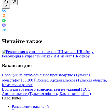
2
Читайте также
Революция в управлении: как ИИ меняет HR-сферу
Вакансии дня
Сборщик на автомобильное производство (Тульская
область)
от
135 300
₽
Громас, Архангельское (Тульская область,
Каменский район)
Водитель грузового транспорта
з/п не указана
ITECO,
Архангельское (Тульская область, Каменский район)
HeadHunter
Размещение вакансий