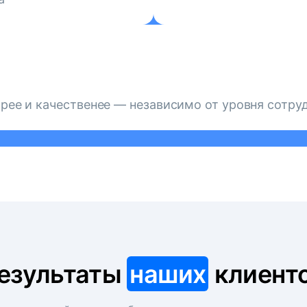
рее и качественее — независимо от уровня сотру
езультаты
наших
клиент