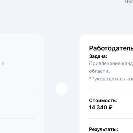
Пос
Работодатель
Федеральная
Задача:
Задача:
 в
омпанию в
Привлечение канд
Привлечение на в
области.
ресторанов.
*Руководитель ко
Стоимость:
30 875 ₽
Стоимость:
14 340 ₽
Результаты:
Показы:
4 646
Клик
Результаты: