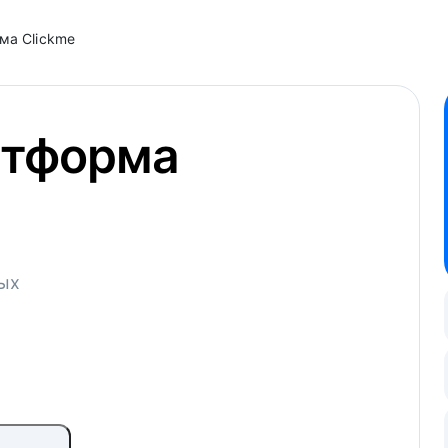
ма Clickme
атформа
ных