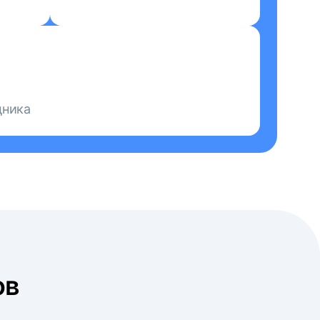
дника
ов