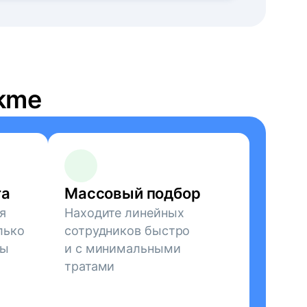
kme
та
Массовый подбор
я
Находите линейных
лько
сотрудников быстро
зы
и с минимальными
тратами