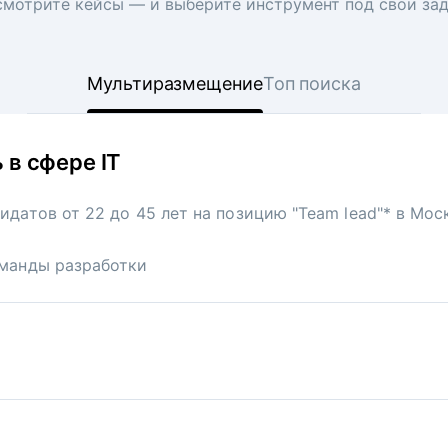
мотрите кейсы — и выберите инструмент под свои за
Мультиразмещение
Топ поиска
 в сфере IT
 сеть ресторанов
идатов от 22 до 45 лет на позицию "Team lead"* в Мо
акансию официантов в московскую точку известной ф
манды разработки
и:
475