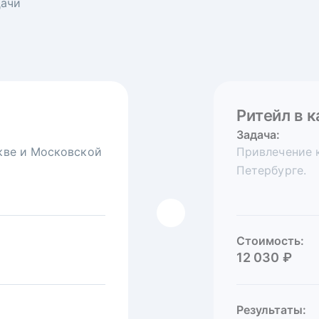
дачи
Ритейл в 
Логистиче
Задача:
Задача:
скве и Московской
едеральной сети
Привлечение к
Привлечь на 
Петербурге.
Хабаровске.
Стоимость:
1 000 ₽
Стоимость:
12 030 ₽
Результаты:
Показы:
4 190
К
Результаты: