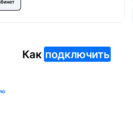
абинет
Как
подключить
ую