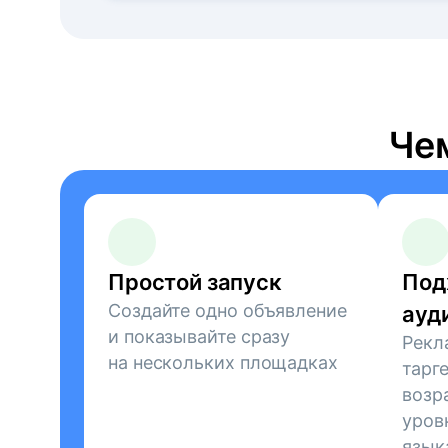
Че
Простой запуск
Под
Создайте одно объявление
ауд
и показывайте сразу
Рекл
на нескольких площадках
тарг
возр
уров
язык