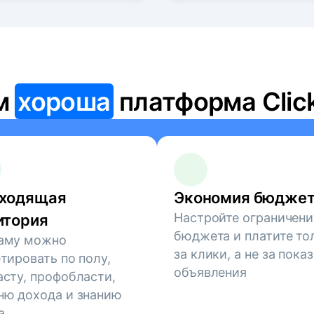
м
хороша
платформа Clic
ходящая
Экономия бюдже
Настройте ограничени
итория
бюджета и платите то
аму можно
за клики, а не за пока
етировать по полу,
объявления
асту, профобласти,
ню дохода и знанию
а