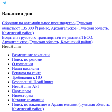
Вакансии дня
Сборщик на автомобильное производство (Тульская
область)
от
135 300
₽
Громас, Архангельское (Тульская область,
Каменский район)
Водитель грузового транспорта
з/п не указана
ITECO,
Архангельское (Тульская область, Каменский район)
HeadHunter
Размещение вакансий
Поиск по резюме
О компании
Наши вакансии
Реклама на сайте
Требования к ПО
Безопасный HeadHunter
HeadHunter API
Партнерам
Инвесторам
Каталог компаний
Поиск по вакансиям в Архангельском (Тульская область,
Каменский район)