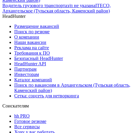
Каменский район)
Водитель грузового транспорта
з/п не указана
ITECO,
Архангельское (Тульская область, Каменский район)
HeadHunter
Размещение вакансий
Поиск по резюме
О компании
Наши вакансии
Реклама на сайте
Требования к ПО
Безопасный HeadHunter
HeadHunter API
Партнерам
Инвесторам
Каталог компаний
Поиск по вакансиям в Архангельском (Тульская область,
Каменский район)
Сетка: соцсеть для нетворкинга
Соискателям
hh PRO
Готовое резюме
Все сервисы
Хочу у вас работать