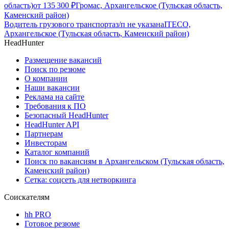
область)
от
135 300
₽
Громас, Архангельское (Тульская область,
Каменский район)
Водитель грузового транспорта
з/п не указана
ITECO,
Архангельское (Тульская область, Каменский район)
HeadHunter
Размещение вакансий
Поиск по резюме
О компании
Наши вакансии
Реклама на сайте
Требования к ПО
Безопасный HeadHunter
HeadHunter API
Партнерам
Инвесторам
Каталог компаний
Поиск по вакансиям в Архангельском (Тульская область,
Каменский район)
Сетка: соцсеть для нетворкинга
Соискателям
hh PRO
Готовое резюме