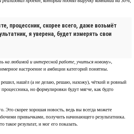
 реализовал проект, который поднял выручку компании на 30%,
е, процессник, скорее всего, даже возьмёт
ультатник, я уверена, будет измерять свои
ь на любимой и интересной работе, учиться новому»
,
примерное настроение и амбиции категорий понятны.
 решил, нашёл (а не делаю, решаю, нахожу), чёткий и ровный
у процессника, но формулировки будут мягче, как будто
. Это скорее хорошая новость, ведь вы всегда можете
рабочими привычками, получить начинающего результатника.
 такое результат, и мог его показать.