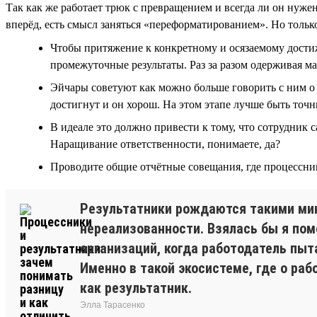
Так как же работает трюк с превращением и всегда ли он нуже
вперёд, есть смысл заняться «переформатированием». Но только
Чтобы притяжение к конкретному и осязаемому достиж
промежуточные результаты. Раз за разом одерживая м
Эйчары советуют как можно больше говорить с ним о ц
достигнут и он хорош. На этом этапе лучше быть точны
В идеале это должно привести к тому, что сотрудник 
Наращивание ответственности, понимаете, да?
Проводите общие отчётные совещания, где процессник
Результатники рождаются такими мини
нереализованности. Взялась бы я по
организаций, когда работодатель пыт
Именно в такой экосистеме, где о раб
как результатник.
Элла Тарасенко