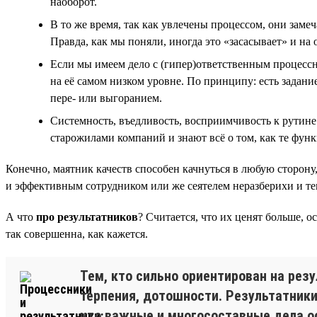
наоборот.
В то же время, так как увлечены процессом, они заме
Правда, как мы поняли, иногда это «засасывает» и на
Если мы имеем дело с (гипер)ответственным процессник
на её самом низком уровне. По принципу: есть задание
пере- или выгоранием.
Системность, въедливость, восприимчивость к рутине
старожилами компаний и знают всё о том, как те фун
Конечно, маятник качеств способен качнуться в любую сторону
и эффективным сотрудником или же сеятелем неразберихи и тем
А что
про результатников
? Считается, что их ценят больше, о
так совершенна, как кажется.
Тем, кто сильно ориентирован на рез
терпения, дотошности. Результатники
что важные и многосоставные дела о