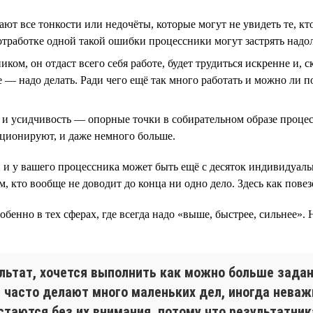
чают все тонкости или недочёты, которые могут не увидеть те, 
 отработке одной такой ошибки процессники могут застрять надо
ом, он отдаст всего себя работе, будет трудиться искренне и, с
 — надо делать. Ради чего ещё так много работать и можно ли по
 и усидчивость — опорные точки в собирательном образе процесс
кционируют, и даже немного больше.
, и у вашего процессника может быть ещё с десяток индивидуал
, кто вообще не доводит до конца ни одно дело. Здесь как повез
собенно в тех сферах, где всегда надо «выше, быстрее, сильнее».
ультат, хочется выполнить как можно больше задан
 часто делают много маленьких дел, иногда неваж
стаются без их внимания, потому что результатни