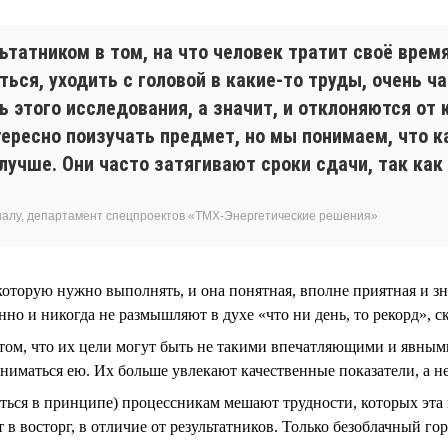
татником в том, на что человек тратит своё время
ься, уходить с головой в какие-то труды, очень 
 этого исследования, а значит, и отклоняются от 
ресно поизучать предмет, но мы понимаем, что к
 лучше. Они часто затягивают сроки сдачи, так ка
налу, департамент спецпроектов «ТМХ-Энергетические решения»
 которую нужно выполнять, и она понятная, вполне приятная и з
о и никогда не размышляют в духе «что ни день, то рекорд», ск
том, что их цели могут быть не такими впечатляющими и явными,
аниматься ею. Их больше увлекают качественные показатели, а н
биться в принципе) процессникам мешают трудности, которых эта
в восторг, в отличие от результатников. Только безоблачный гор