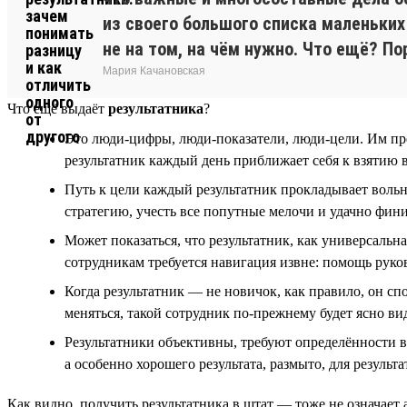
из своего большого списка маленьких 
не на том, на чём нужно. Что ещё? П
Мария Качановская
Что ещё выдаёт
результатника
?
Это люди-цифры, люди-показатели, люди-цели. Им прет
результатник каждый день приближает себя к взятию 
Путь к цели каждый результатник прокладывает вольны
стратегию, учесть все попутные мелочи и удачно фини
Может показаться, что результатник, как универсальна
сотрудникам требуется навигация извне: помощь руков
Когда результатник — не новичок, как правило, он с
меняться, такой сотрудник по-прежнему будет ясно ви
Результатники объективны, требуют определённости в 
а особенно хорошего результата, размыто, для результ
Как видно, получить результатника в штат — тоже не означает