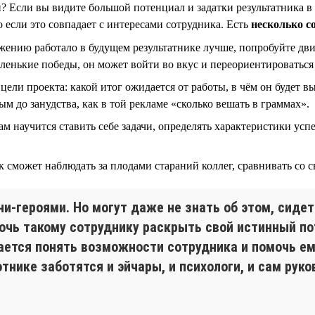
н? Если вы видите большой потенциал и задатки результатника в
 если это совпадает с интересами сотрудника. Есть
несколько с
ению работало в будущем результатнике лучше, попробуйте дви
аленькие победы, он может войти во вкус и переориентироватьс
ели проекта: какой итог ожидается от работы, в чём он будет вы
м до занудства, как в той рекламе «сколько вешать в граммах».
сам научится ставить себе задачи, определять характеристики ус
 сможет наблюдать за плодами стараний коллег, сравнивать со с
-героями. Но могут даже не знать об этом, сидет
мочь такому сотруднику раскрыть свой истинный п
ается понять возможности сотрудника и помочь ем
отнике заботятся и эйчары, и психологи, и сам рук