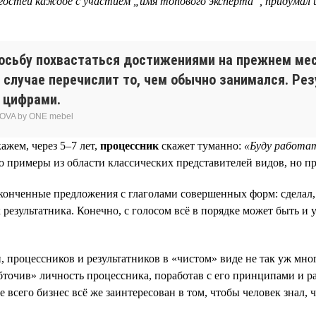
гостей каждое с участием „имя топового эксперта“, придумал и
осьбу похвастаться достижениями на прежнем мест
ем случае перечислит то, чем обычно занимался. Рез
 цифрами.
OVA by ONE mebel
ажем, через 5–7 лет,
процессник
скажет туманно:
«Буду работат
то примеры из области классических представителей видов, но 
аконченные предложения с глаголами совершенных форм: сделал,
 результатника. Конечно, с голосом всё в порядке может быть и 
процессников и результатников в «чистом» виде не так уж много
бточив» личность процессника, поработав с его принципами и 
сего бизнес всё же заинтересован в том, чтобы человек знал, что