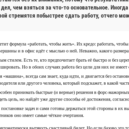
дел, чем взяться за что-то основательное. Иногда
орой стремятся побыстрее сдать работу, отчего мо
ит формула «работать, чтобы жить». Их кредо: работать, чтобы
вершины и в офис идёт с мыслью о ней. Неважно, какого размера
м стилем. Есть те, кто предпочитает брать её быстро и без цер
шировать. Но в обоих случаях работа без цели для них не имеет
я «машина», всегда сам знает, куда идти, и двигается без остано
одителя или другого человека, который подскажет, в какой части
пособен принимать быстрые (и верные) решения в форс-мажорны
деть цель, но найдёт уже другие способы её достижения, соглас
постановке задач и сами готовы держаться этой стороны в их в
атников оно имеет самые чёткие очертания.
 автоматически вытянуть счастливый билет. Но если базово это т