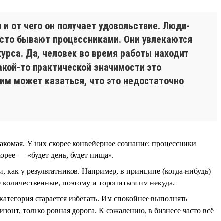
 и от чего он получает удовольствие. Люди-
часто бывают процессниками. Они увлекаются
курса. Да, человек во время работы находит
акой-то практической значимости это
к им может казаться, что это недостаточно
накомая. У них скорее конвейерное сознание: процессники
орее — «будет день, будет пища».
 как у результатников. Например, в принципе (когда-нибудь)
е количественные, поэтому и торопиться им некуда.
 категория старается избегать. Им спокойнее выполнять
изонт, только ровная дорога. К сожалению, в бизнесе часто всё