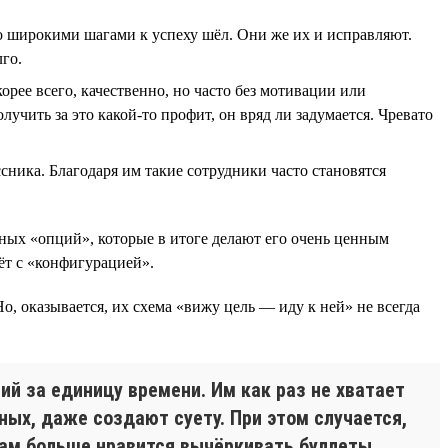
кто широкими шагами к успеху шёл. Они же их и исправляют.
лго.
корее всего, качественно, но часто без мотивации или
лучить за это какой-то профит, он вряд ли задумается. Чревато
ника. Благодаря им такие сотрудники часто становятся
ьных «опций», которые в итоге делают его очень ценным
ёт с «конфигурацией».
 Но, оказывается, их схема «вижу цель — иду к ней» не всегда
ий за единицу времени. Им как раз не хватает
ных, даже создают суету. При этом случается,
кам больше нравится вычёркивать буллеты