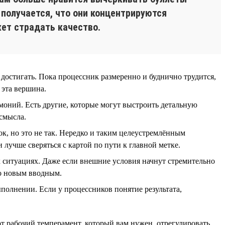
 получается, что они концентрируются
жет страдать качество.
 достигать. Пока процессник размеренно и буднично трудится,
 эта вершина.
емоний. Есть другие, которые могут выстроить детальную
 смысла.
вок, но это не так. Нередко и таким целеустремлённым
 лучше сверяться с картой по пути к главной метке.
х ситуациях. Даже если внешние условия начнут стремительно
но новым вводным.
ыполнении. Если у процессников понятие результата,
от рабочий темперамент, который вам нужен, отрегулировать