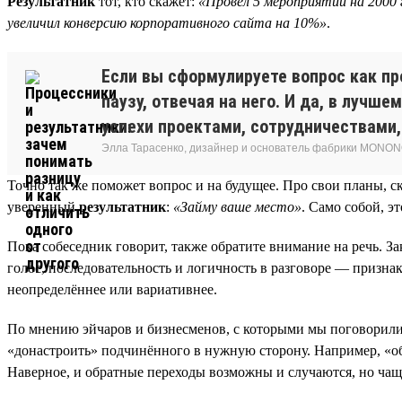
Результатник
тот, кто скажет:
«Провёл 5 мероприятий на 2000 
увеличил конверсию корпоративного сайта на 10%»
.
Если вы сформулируете вопрос как пр
паузу, отвечая на него. И да, в лучш
успехи проектами, сотрудничествами,
Элла Тарасенко, дизайнер и основатель фабрики MONON
Точно так же поможет вопрос и на будущее. Про свои планы, ск
уверенный
результатник
:
«Займу ваше место»
. Само собой, э
Пока собеседник говорит, также обратите внимание на речь. З
голос, последовательность и логичность в разговоре — признак
неопределённее или вариативнее.
По мнению эйчаров и бизнесменов, с которыми мы поговорили, 
«донастроить» подчинённого в нужную сторону. Например, «о
Наверное, и обратные переходы возможны и случаются, но чаще в