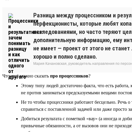
Разница между процессником и резуль
перфекционисты, которые любят копат
исследованиями, но часто теряют цель
дополнительную информацию, ему инте
не имеет — проект от этого не станет
хорошо и полно сделано.
Мария Качановская, руководитель направления по персо
Что ещё можно сказать
про процессников
?
Этому типу людей достаточно факта, что есть работа,
не против заниматься предсказуемыми вещами постоянн
Не то чтобы процессники работают бесцельно. Речь о 
справиться с поставленной задачей или даже просто з
Добиться результата с пометкой «вау» (а иногда и до
привычные обязанности, а от вызовов они не приходят 