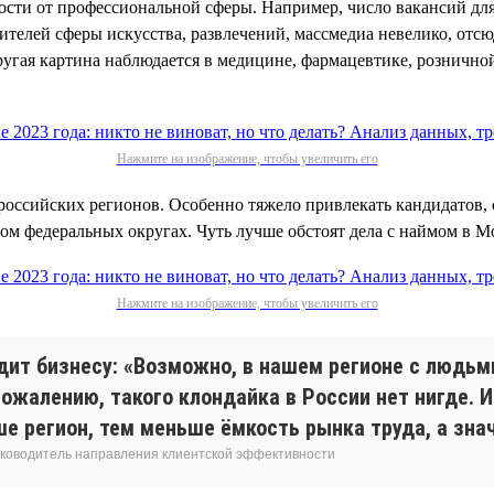
имости от профессиональной сферы. Например, число вакансий дл
вителей сферы искусства, развлечений, массмедиа невелико, отс
ругая картина наблюдается в медицине, фармацевтике, розничной
Нажмите на изображение, чтобы увеличить его
российских регионов. Особенно тяжело привлекать кандидатов, 
ом федеральных округах. Чуть лучше обстоят дела с наймом в М
Нажмите на изображение, чтобы увеличить его
дит бизнесу: «Возможно, в нашем регионе с людьм
сожалению, такого клондайка в России нет нигде. 
регион, тем меньше ёмкость рынка труда, а знач
 руководитель направления клиентской эффективности