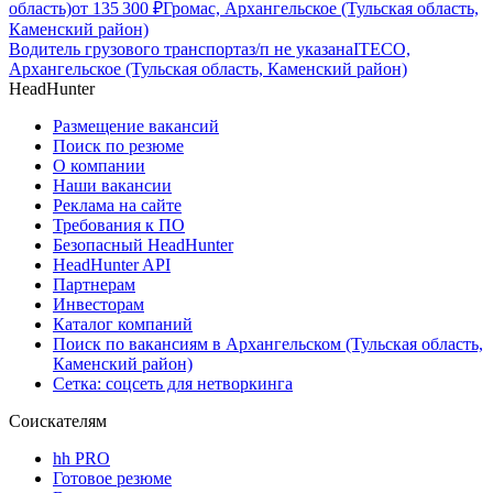
область)
от
135 300
₽
Громас, Архангельское (Тульская область,
Каменский район)
Водитель грузового транспорта
з/п не указана
ITECO,
Архангельское (Тульская область, Каменский район)
HeadHunter
Размещение вакансий
Поиск по резюме
О компании
Наши вакансии
Реклама на сайте
Требования к ПО
Безопасный HeadHunter
HeadHunter API
Партнерам
Инвесторам
Каталог компаний
Поиск по вакансиям в Архангельском (Тульская область,
Каменский район)
Сетка: соцсеть для нетворкинга
Соискателям
hh PRO
Готовое резюме