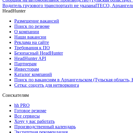
Водитель грузового транспорта
з/п не указана
ITECO, Архангельс
HeadHunter
Размещение вакансий
Поиск по резюме
О компании
Наши вакансии
Реклама на сайте
Требования к ПО
Безопасный HeadHunter
HeadHunter API
Партнерам
Инвесторам
Каталог компаний
Поиск по вакансиям в Архангельском (Тульская область,
Сетка: соцсеть для нетворкинга
Соискателям
hh PRO
Готовое резюме
Все сервисы
Хочу у вас работать
Производственный календарь
Экспертная рекомендация