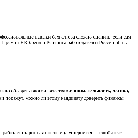
профессиональные навыки бухгалтера сложно оценить, если сам
т Премии HR-бренд и Рейтинга работодателей России hh.ru.
важно обладать такими качествами:
внимательность, логика,
Они покажут, можно ли этому кандидату доверить финансы
да работает старинная пословица «стерпится — слюбится».