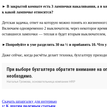
► В закрытой комнате есть 3 лампочки накаливания, а в 
к какой лампочке относится?
Детская задачка, ответ на которую можно понять из жизненног
Включаем одновременно 2 выключателя, через некоторое время 
оставшиеся лампочки — теплая и будет вторым выключателем, 
►Попробуйте в уме разделить 30 на ½ и прибавить 10. Что у
Даже сейчас, когда расчёты делает техника, бухгалтеру приход
При выборе бухгалтера обратите внимание на оп
необходимо.
Наталья Громова, основательница компании HRP
Скачать шпаргалку для интервью
↩
К другим полезным статьям