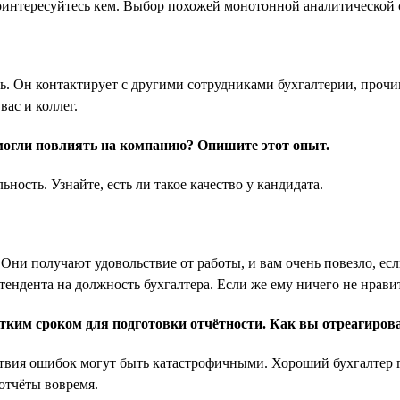
 поинтересуйтесь кем. Выбор похожей монотонной аналитическо
ть. Он контактирует с другими сотрудниками бухгалтерии, проч
вас и коллег.
огли повлиять на компанию? Опишите этот опыт.
ность. Узнайте, есть ли такое качество у кандидата.
 Они получают удовольствие от работы, и вам очень повезло, е
ндента на должность бухгалтера. Если же ему ничего не нравится
тким сроком для подготовки отчётности. Как вы отреагиров
твия ошибок могут быть катастрофичными. Хороший бухгалтер г
 отчёты вовремя.