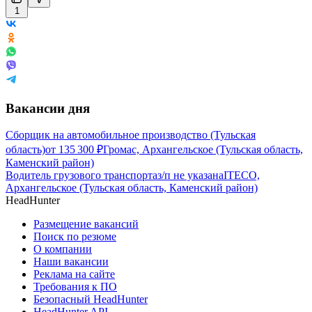
1
Вакансии дня
Сборщик на автомобильное производство (Тульская
область)
от
135 300
₽
Громас, Архангельское (Тульская область,
Каменский район)
Водитель грузового транспорта
з/п не указана
ITECO,
Архангельское (Тульская область, Каменский район)
HeadHunter
Размещение вакансий
Поиск по резюме
О компании
Наши вакансии
Реклама на сайте
Требования к ПО
Безопасный HeadHunter
HeadHunter API