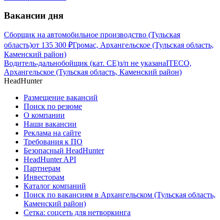
Вакансии дня
Сборщик на автомобильное производство (Тульская
область)
от
135 300
₽
Громас, Архангельское (Тульская область,
Каменский район)
Водитель-дальнобойщик (кат. CE)
з/п не указана
ITECO,
Архангельское (Тульская область, Каменский район)
HeadHunter
Размещение вакансий
Поиск по резюме
О компании
Наши вакансии
Реклама на сайте
Требования к ПО
Безопасный HeadHunter
HeadHunter API
Партнерам
Инвесторам
Каталог компаний
Поиск по вакансиям в Архангельском (Тульская область,
Каменский район)
Сетка: соцсеть для нетворкинга