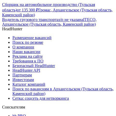
Сборщик на автомобильное производство (Тульская
область)
от
135 300
₽
Громас, Архангельское (Тульская область,
Каменский район)
Водитель грузового транспорта
з/п не указана
ITECO,
Архангельское (Тульская область, Каменский район)
HeadHunter
Размещение вакансий
Поиск по резюме
О компании
Наши вакансии
Реклама на сайте
Требования к ПО
Безопасный HeadHunter
HeadHunter API
Партнерам
Инвесторам
Каталог компаний
Поиск по вакансиям в Архангельском (Тульская область,
Каменский район)
Сетка: соцсеть для нетворкинга
Соискателям
hh PRO