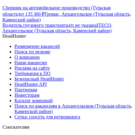
Сборщик на автомобильное производство (Тульская
область)
от
135 300
₽
Громас, Архангельское (Тульская область,
Каменский район)
Водитель грузового транспорта
з/п не указана
ITECO,
Архангельское (Тульская область, Каменский район)
HeadHunter
Размещение вакансий
Поиск по резюме
О компании
Наши вакансии
Реклама на сайте
Требования к ПО
Безопасный HeadHunter
HeadHunter API
Партнерам
Инвесторам
Каталог компаний
Поиск по вакансиям в Архангельском (Тульская область,
Каменский район)
Сетка: соцсеть для нетворкинга
Соискателям