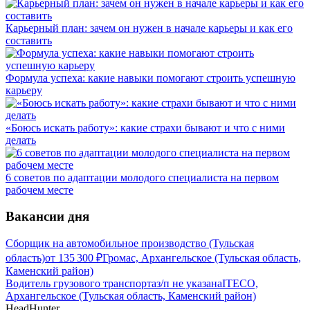
Карьерный план: зачем он нужен в начале карьеры и как его
составить
Формула успеха: какие навыки помогают строить успешную
карьеру
«Боюсь искать работу»: какие страхи бывают и что с ними
делать
6 советов по адаптации молодого специалиста на первом
рабочем месте
Вакансии дня
Сборщик на автомобильное производство (Тульская
область)
от
135 300
₽
Громас, Архангельское (Тульская область,
Каменский район)
Водитель грузового транспорта
з/п не указана
ITECO,
Архангельское (Тульская область, Каменский район)
HeadHunter